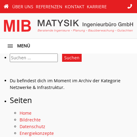
069
ÜBER UNS
REFERENZEN
KONTAKT
KARRIERE
START
/
94
13
72
-0
MENÜ
Suche
nach:
Du befindest dich im Moment im Archiv der Kategorie
Netzwerke & Infrastruktur.
Seiten
Home
Bildrechte
Datenschutz
Energiekonzepte