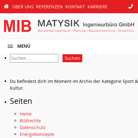
069
ÜBER UNS
REFERENZEN
KONTAKT
KARRIERE
START
/
94
13
72
-0
MENÜ
Suche
nach:
Du befindest dich im Moment im Archiv der Kategorie Sport &
Kultur.
Seiten
Home
Bildrechte
Datenschutz
Energiekonzepte